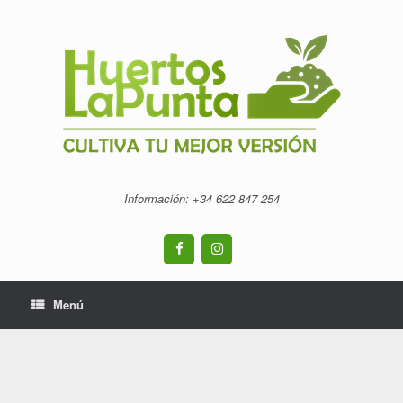
Saltar
al
contenido
Información: +34 ‭622 847 254‬
Menú