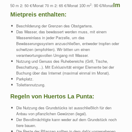
Im
m 2: 50 €/Monat 70 m 2: 65 €/Monat
2
50
100 m
: 90 €/Monat
Mietpreis enthalten:
Beschilderung der Grenzen des Obstgartens.
Das Wasser, das bewässert werden muss, mit einem
Wassereinlass in jeder Parzelle, um das
Bewässerungssystem anzuschließen, entweder tropfen oder
schwitzen (empfohlen). Wir bitten um einen
verantwortungsvollen Umgang mit Wasser.
Nutzung und Genuss des Ruhebereichs (Grill, Tische,
Beschattung…). Mit Exklusivität einiger Elemente bei der
Buchung über das Internet (maximal einmal im Monat).
Parkplatz.
Toilettennutzung.
Regeln von Huertos La Punta:
Die Nutzung des Grundstücks ist ausschließlich für den
Anbau von pflanzlichen Gewürzen (legal).
Der Bevollmächtigte kann weder auf dem Grundstück noch
tiere bauen.
Die Reste der Pflanzen sollten in dem dafür vorgesehenen