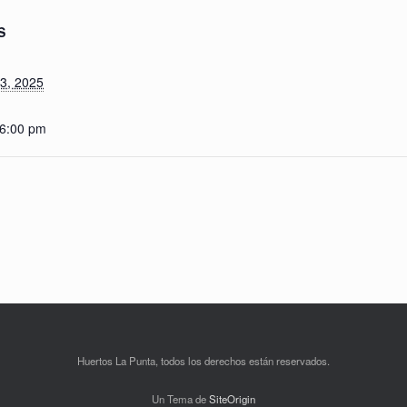
S
13, 2025
 6:00 pm
Huertos La Punta, todos los derechos están reservados.
Un Tema de
SiteOrigin