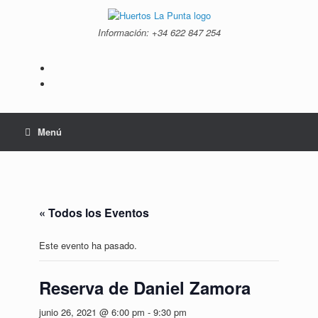
Saltar
al
Información: +34 ‭622 847 254‬
contenido
Menú
« Todos los Eventos
Este evento ha pasado.
Reserva de Daniel Zamora
junio 26, 2021 @ 6:00 pm
-
9:30 pm