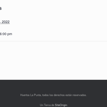
S
, 2022
 6:00 pm
Huertos La Punta, todos los derechos están reservados.
Un Tema de
SiteOrigin