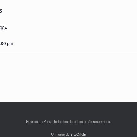
S
2024
6:00 pm
Huertos La Punta, todos los derechos están reservados.
Un Tema de
SiteOrigin