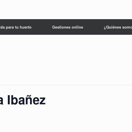
da para tu huerto
Gestiones online
¿Quiénes som
a Ibañez