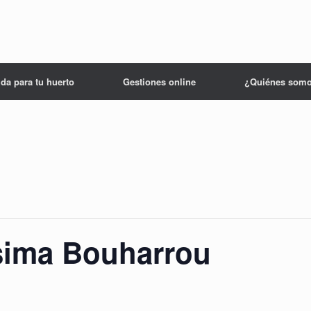
da para tu huerto
Gestiones online
¿Quiénes som
sima Bouharrou