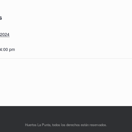
S
 2024
 4:00 pm
Huertos La Punta, todos los derechos están reservados.