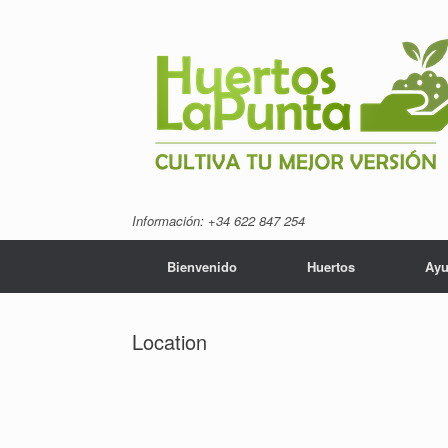
Saltar
al
contenido
Información: +34 ‭622 847 254‬
Bienvenido
Huertos
Ayu
Location