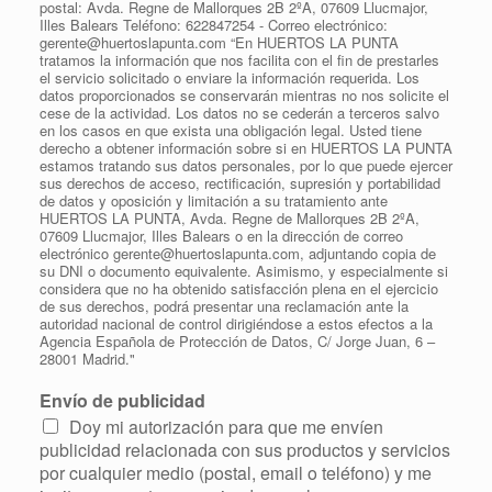
postal: Avda. Regne de Mallorques 2B 2ºA, 07609 Llucmajor,
Illes Balears Teléfono: 622847254 - Correo electrónico:
gerente@huertoslapunta.com “En HUERTOS LA PUNTA
tratamos la información que nos facilita con el fin de prestarles
el servicio solicitado o enviare la información requerida. Los
datos proporcionados se conservarán mientras no nos solicite el
cese de la actividad. Los datos no se cederán a terceros salvo
en los casos en que exista una obligación legal. Usted tiene
derecho a obtener información sobre si en HUERTOS LA PUNTA
estamos tratando sus datos personales, por lo que puede ejercer
sus derechos de acceso, rectificación, supresión y portabilidad
de datos y oposición y limitación a su tratamiento ante
HUERTOS LA PUNTA, Avda. Regne de Mallorques 2B 2ºA,
07609 Llucmajor, Illes Balears o en la dirección de correo
electrónico gerente@huertoslapunta.com, adjuntando copia de
su DNI o documento equivalente. Asimismo, y especialmente si
considera que no ha obtenido satisfacción plena en el ejercicio
de sus derechos, podrá presentar una reclamación ante la
autoridad nacional de control dirigiéndose a estos efectos a la
Agencia Española de Protección de Datos, C/ Jorge Juan, 6 –
28001 Madrid."
Envío de publicidad
Doy mi autorización para que me envíen
publicidad relacionada con sus productos y servicios
por cualquier medio (postal, email o teléfono) y me