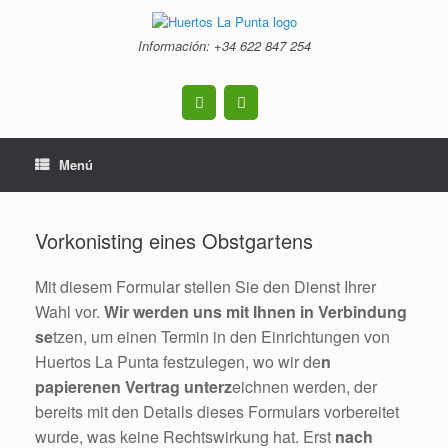
Saltar
al
Información: +34 ‭622 847 254‬
contenido
Menú
Vorkonisting eines Obstgartens
Mit diesem Formular stellen Sie den Dienst Ihrer
Wahl vor.
Wir werden uns mit Ihnen in Verbindung
se
tzen, um einen Termin in den Einrichtungen von
Huertos La Punta festzulegen, wo wir de
n
papierenen Vertrag unterz
eichnen werden, der
bereits mit den Details dieses Formulars vorbereitet
wurde, was keine Rechtswirkung hat. Erst
nach